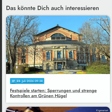
Das könnte Dich auch interessieren
Funkhaus Bayreuth
23
. Juli 2026 09:38
notes
Festspiele starten: Sperrungen und strenge
Kontrollen am Grünen Hügel
KI-generiert