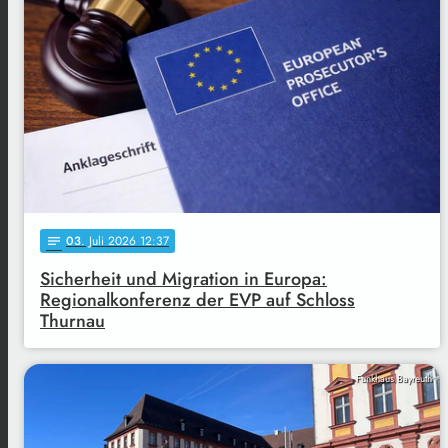
03
. Juli 2026 12:37
notes
Sicherheit und Migration in Europa:
Regionalkonferenz der EVP auf Schloss
Thurnau
Funkhaus Bayreuth