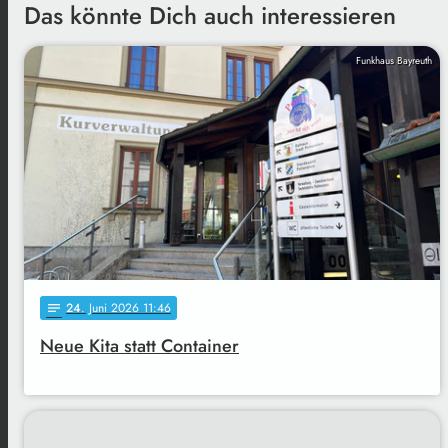
Das könnte Dich auch interessieren
Funkhaus Bayreuth
24
. Juni 2026 11:46
notes
Neue Kita statt Container