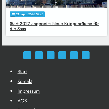
21
. April 2026 18:45
notes
Start 2027 angepeilt: Neue Krippenräume für
die Saas
Start
Kontakt
Impressum
AGB