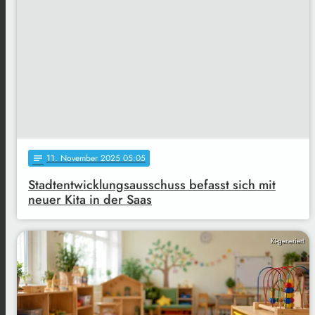
11
. November 2025 05:05
notes
Stadtentwicklungsausschuss befasst sich mit
neuer Kita in der Saas
KI-generiert