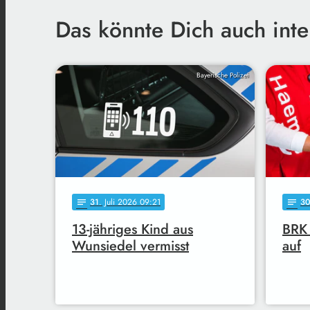
Das könnte Dich auch inte
Bayerische Polizei
31
. Juli 2026 09:21
3
notes
notes
13-jähriges Kind aus
BRK 
Wunsiedel vermisst
auf