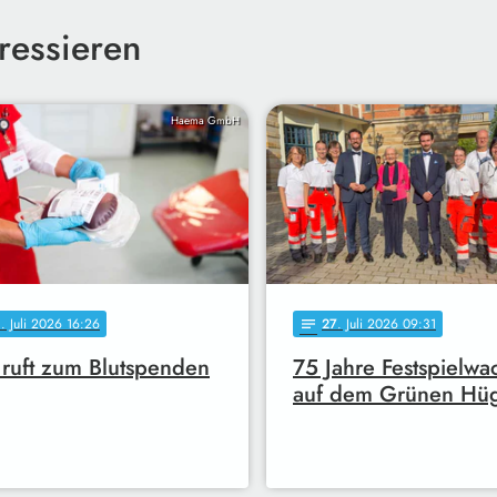
ressieren
Haema GmbH
0
. Juli 2026 16:26
27
. Juli 2026 09:31
notes
ruft zum Blutspenden
75 Jahre Festspielwa
auf dem Grünen Hü