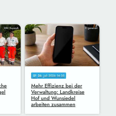
BRK Bayreuth
KI generiert
26
. Juli 2026 14:35
notes
che
Mehr Effizienz bei der
gel
Verwaltung: Landkreise
Hof und Wunsiedel
arbeiten zusammen