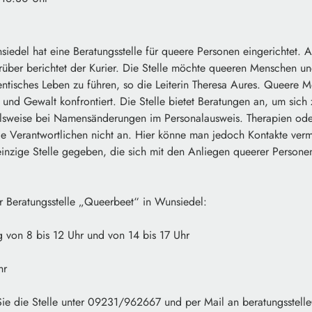
iedel hat eine Beratungsstelle für queere Personen eingerichtet. Al
über berichtet der Kurier. Die Stelle möchte queeren Menschen u
entisches Leben zu führen, so die Leiterin Theresa Aures. Queere 
 und Gewalt konfrontiert. Die Stelle bietet Beratungen an, um sich
ielsweise bei Namensänderungen im Personalausweis. Therapien ode
ie Verantwortlichen nicht an. Hier könne man jedoch Kontakte vermi
einzige Stelle gegeben, die sich mit den Anliegen queerer Personen 
r Beratungsstelle „Queerbeet“ in Wunsiedel:
 von 8 bis 12 Uhr und von 14 bis 17 Uhr
hr
 Sie die Stelle unter 09231/962667 und per Mail an beratungsstell