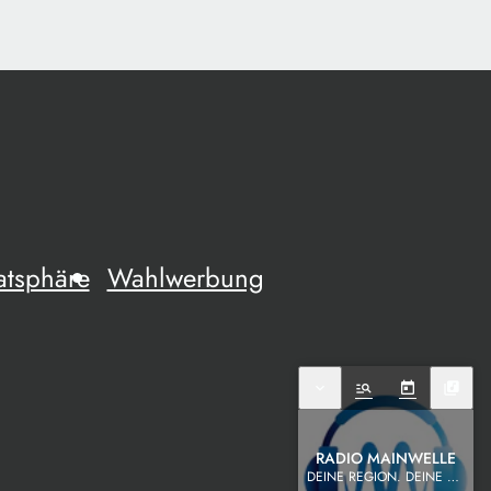
atsphäre
Wahlwerbung
expand_more
manage_search
today
library_music
RADIO MAINWELLE
DEINE REGION. DEINE MUSIK.