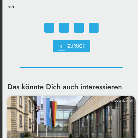
red
chevron_left
ZURÜCK
Das könnte Dich auch interessieren
Funkhaus Bayreuth