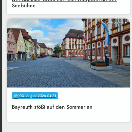
Seebühne
Funkhaus Bayreuth
03
. August 2026 04:51
notes
Bayreuth stößt auf den Sommer an