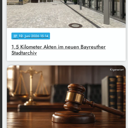
12
. Juni 2026 15:14
notes
1,5 Kilometer Akten im neuen Bayreuther
Stadtarchiv
KI-generiert