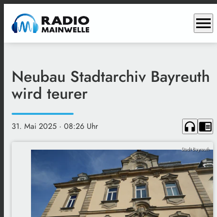
menu
Neubau Stadtarchiv Bayreuth
wird teurer
headphones
chrome_reader_mode
31. Mai 2025
· 08:26 Uhr
Stadt Bayreuth