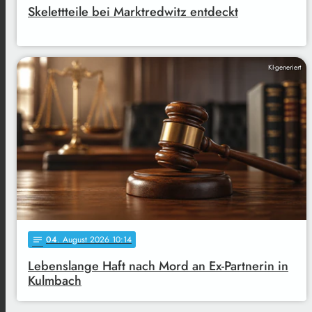
Skelettteile bei Marktredwitz entdeckt
KI-generiert
04
. August 2026 10:14
notes
Lebenslange Haft nach Mord an Ex-Partnerin in
Kulmbach