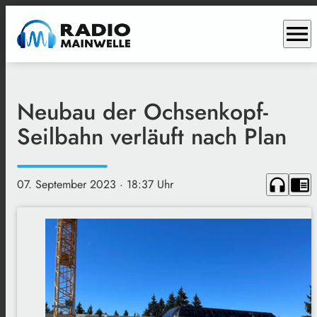
menu
Neubau der Ochsenkopf-
Seilbahn verläuft nach Plan
headphones
chrome_reader_mode
07. September 2023
· 18:37 Uhr