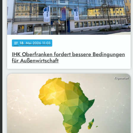
18
. Mai 2026 11:03
notes
IHK Oberfranken fordert bessere Bedingungen
für Außenwirtschaft
KI-generiert