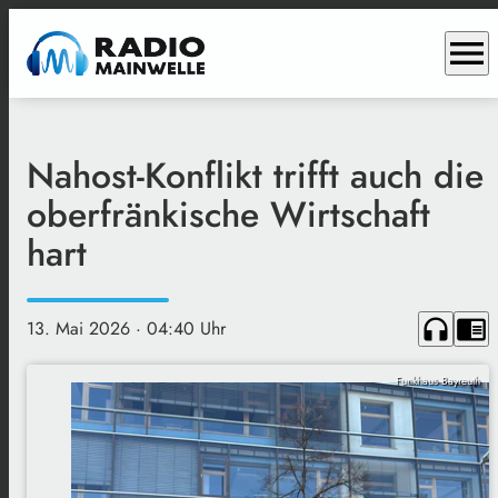
menu
Nahost-Konflikt trifft auch die
oberfränkische Wirtschaft
hart
headphones
chrome_reader_mode
13. Mai 2026
· 04:40 Uhr
Funkhaus Bayreuth