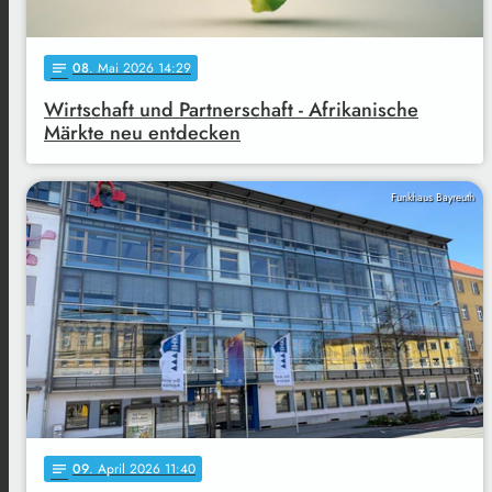
08
. Mai 2026 14:29
notes
Wirtschaft und Partnerschaft - Afrikanische
Märkte neu entdecken
Funkhaus Bayreuth
09
. April 2026 11:40
notes