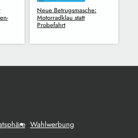
t
Neue Betrugsmasche:
en-
Motorradklau statt
Probefahrt
atsphäre
Wahlwerbung