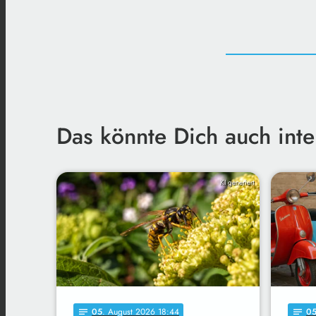
Das könnte Dich auch inte
KI generiert
05
. August 2026 18:44
0
notes
notes