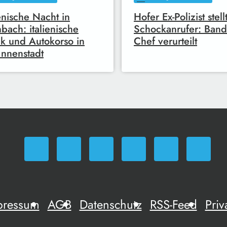
ienische Nacht in
Hofer Ex-Polizist stell
bach: italienische
Schockanrufer: Band
k und Autokorso in
Chef verurteilt
Innenstadt
pressum
AGB
Datenschutz
RSS-Feed
Priv