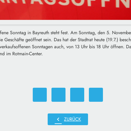
ffene Sonntag in Bayreuth steht fest. Am Sonntag, den 5. Novemb
e Geschäfte geöffnet sein. Das hat der Stadtrat heute (19.7.) besc
erkaufsoffenen Sonntagen auch, von 13 Uhr bis 18 Uhr öffnen. Das 
und im Rotmain-Center.
chevron_left
ZURÜCK