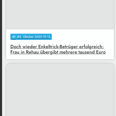
03
. Oktober 2025 19:13
notes
Doch wieder Enkeltrick-Betrüger erfolgreich:
Frau in Rehau übergibt mehrere tausend Euro