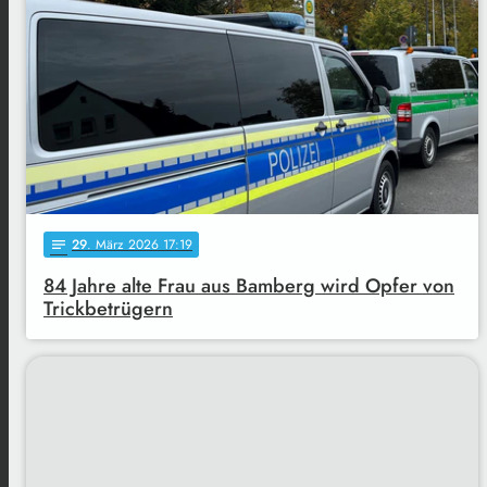
29
. März 2026 17:19
notes
84 Jahre alte Frau aus Bamberg wird Opfer von
Trickbetrügern