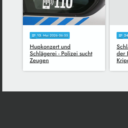
13
. Mai 2026 06:55
2
notes
notes
Hupkonzert und
Schl
Schlägerei - Polizei sucht
der 
Zeugen
Krip