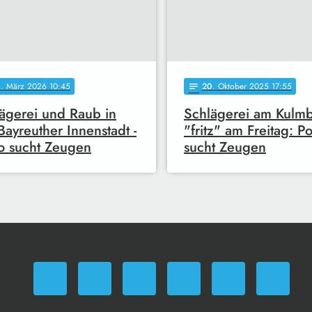
4
. März 2026 10:45
20
. Oktober 2025 17:55
notes
ägerei und Raub in
Schlägerei am Kulm
Bayreuther Innenstadt -
"fritz" am Freitag: Po
o sucht Zeugen
sucht Zeugen