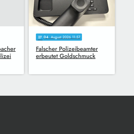
04
. August 2026 11:57
notes
bacher
Falscher Polizeibeamter
lizei
erbeutet Goldschmuck