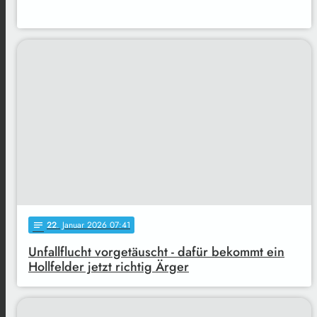
22
. Januar 2026 07:41
notes
Unfallflucht vorgetäuscht - dafür bekommt ein
Hollfelder jetzt richtig Ärger