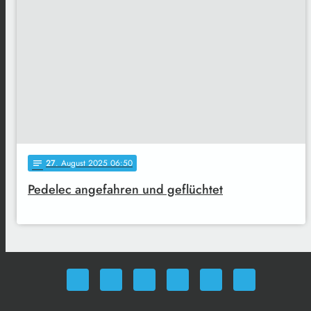
27
. August 2025 06:50
notes
Pedelec angefahren und geflüchtet