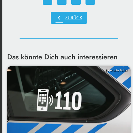
chevron_left
ZURÜCK
Das könnte Dich auch interessieren
Bayerische Polizei