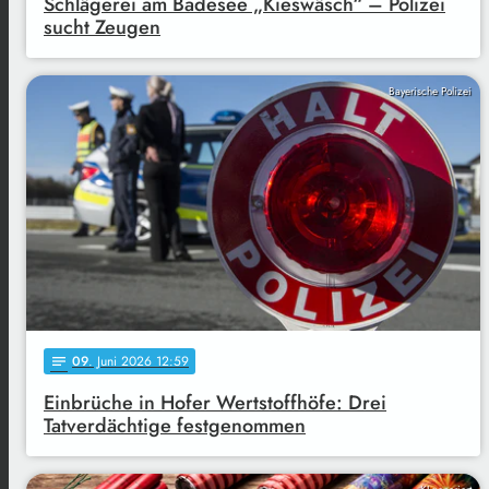
Schlägerei am Badesee „Kieswäsch“ – Polizei
sucht Zeugen
Bayerische Polizei
09
. Juni 2026 12:59
notes
Einbrüche in Hofer Wertstoffhöfe: Drei
Tatverdächtige festgenommen