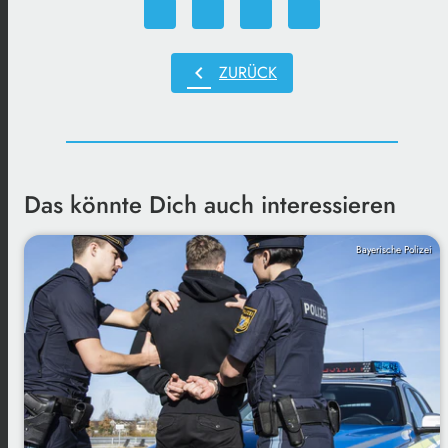
chevron_left
ZURÜCK
Das könnte Dich auch interessieren
Bayerische Polizei