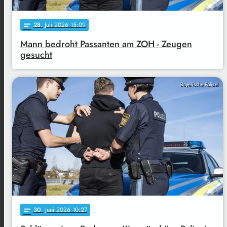
28
. Juli 2026 15:09
notes
Mann bedroht Passanten am ZOH - Zeugen
gesucht
Bayerische Polizei
30
. Juni 2026 10:27
notes