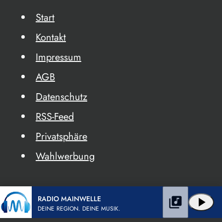
Start
Kontakt
Impressum
AGB
Datenschutz
RSS-Feed
Privatsphäre
Wahlwerbung
RADIO MAINWELLE
library_music
play_arrow
DEINE REGION. DEINE MUSIK.