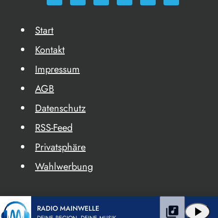
Start
Kontakt
Impressum
AGB
Datenschutz
RSS-Feed
Privatsphäre
Wahlwerbung
RADIO MAINWELLE
library_music
play_arrow
DEINE REGION. DEINE MUSIK.