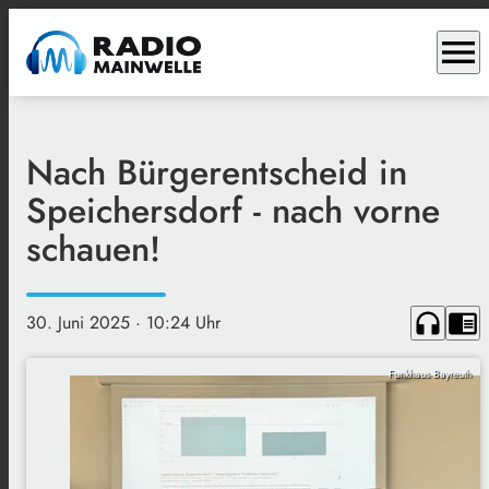
menu
Nach Bürgerentscheid in
Speichersdorf - nach vorne
schauen!
headphones
chrome_reader_mode
30. Juni 2025
· 10:24 Uhr
Funkhaus Bayreuth