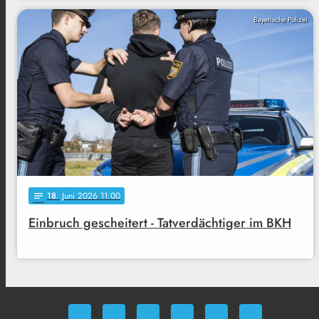
Bayerische Polizei
18
. Juni 2026 11:00
notes
Einbruch gescheitert - Tatverdächtiger im BKH