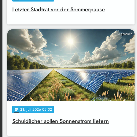
Letzter Stadtrat vor der Sommerpause
KI generiert
21
. Juli 2026 05:02
notes
Schuldächer sollen Sonnenstrom liefern