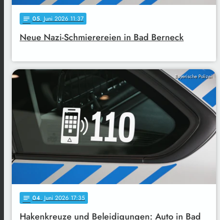
05
. Juni 2026 11:37
notes
Neue Nazi-Schmierereien in Bad Berneck
Bayerische Polizei
04
. Juni 2026 17:35
notes
Hakenkreuze und Beleidigungen: Auto in Bad