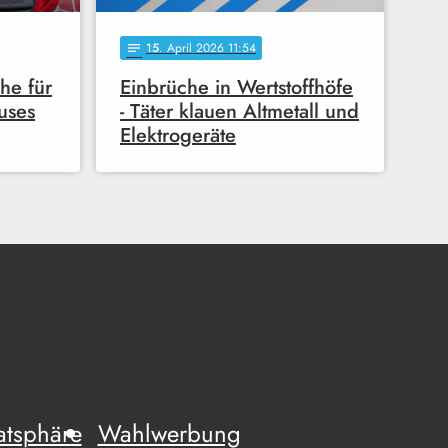
15
. April 2026 11:54
notes
he für
Einbrüche in Wertstoffhöfe
uses
- Täter klauen Altmetall und
Elektrogeräte
atsphäre
Wahlwerbung