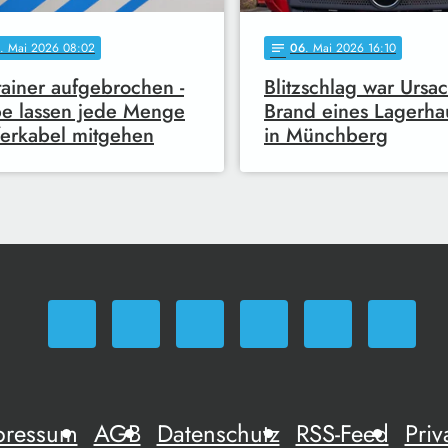
. Mai 2026 08:02
06
. Mai 2026 16:10
notes
ainer aufgebrochen -
Blitzschlag war Ursac
e lassen jede Menge
Brand eines Lagerha
erkabel mitgehen
in Münchberg
pressum
AGB
Datenschutz
RSS-Feed
Priv