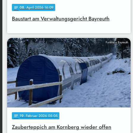
08
. April 2026 16:09
notes
Baustart am Verwaltungsgericht Bayreuth
Funkhaus Bayreuth
19
. Februar 2026 05:05
notes
Zauberteppich am Kornberg wieder offen