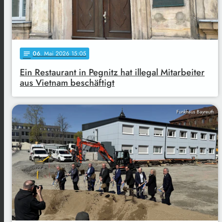
06
. Mai 2026 15:05
notes
Ein Restaurant in Pegnitz hat illegal Mitarbeiter
aus Vietnam beschäftigt
Funkhaus Bayreuth