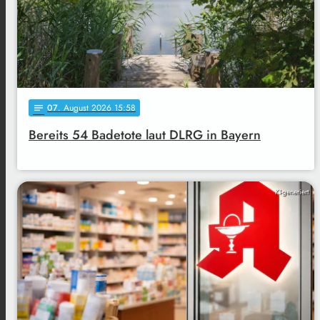
07
. August 2026 15:58
notes
Bereits 54 Badetote laut DLRG in Bayern
KI-generiert