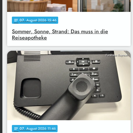
07
. August 2026 15:46
notes
Sommer, Sonne, Strand: Das muss in die
Reiseapotheke
Funkhaus Bayreuth
07
. August 2026 11:46
notes