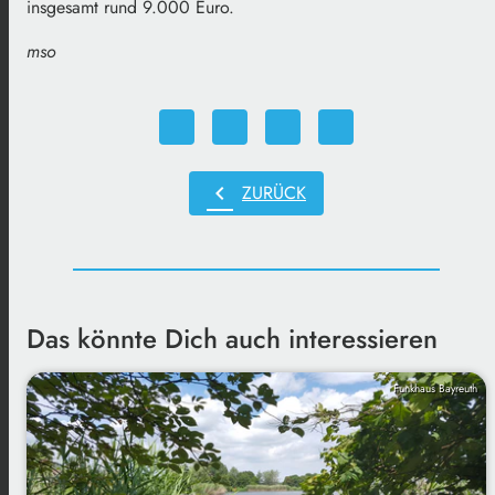
insgesamt rund 9.000 Euro.
mso
chevron_left
ZURÜCK
Das könnte Dich auch interessieren
Funkhaus Bayreuth