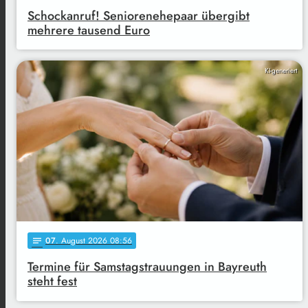
Schockanruf! Seniorenehepaar übergibt
mehrere tausend Euro
KI-generiert
07
. August 2026 08:56
notes
Termine für Samstagstrauungen in Bayreuth
steht fest