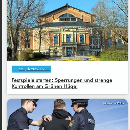
23
. Juli 2026 09:38
notes
Festspiele starten: Sperrungen und strenge
Kontrollen am Grünen Hügel
Bayerische Polizei