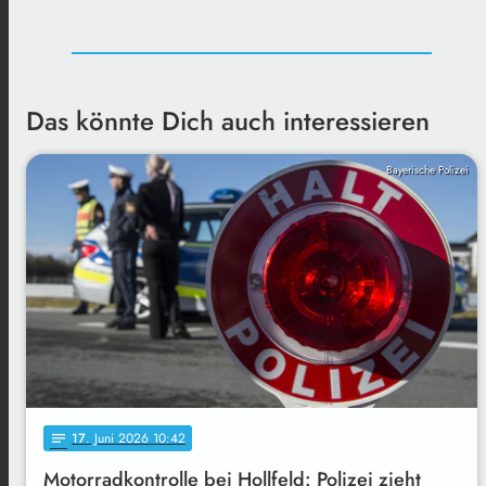
Das könnte Dich auch interessieren
Bayerische Polizei
17
. Juni 2026 10:42
notes
Motorradkontrolle bei Hollfeld: Polizei zieht