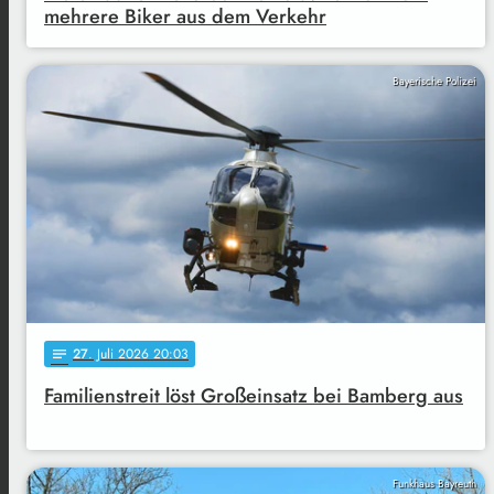
mehrere Biker aus dem Verkehr
Bayerische Polizei
27
. Juli 2026 20:03
notes
Familienstreit löst Großeinsatz bei Bamberg aus
Funkhaus Bayreuth