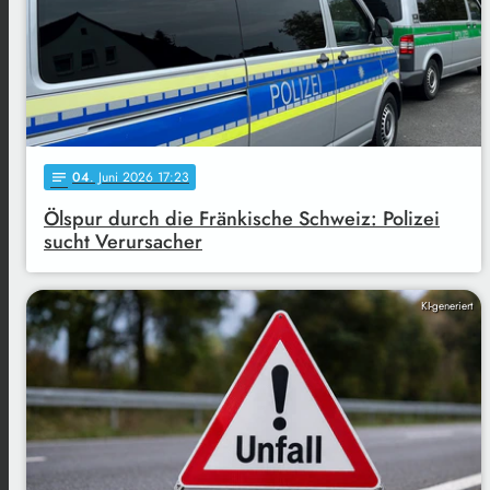
04
. Juni 2026 17:23
notes
Ölspur durch die Fränkische Schweiz: Polizei
sucht Verursacher
KI-generiert