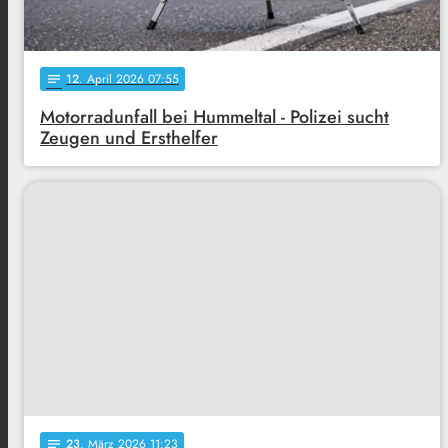
12
. April 2026 07:55
notes
Motorradunfall bei Hummeltal - Polizei sucht
Zeugen und Ersthelfer
23
. März 2026 11:23
notes