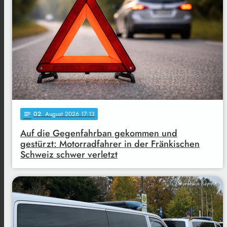
02
. August 2026 17:13
notes
Auf die Gegenfahrban gekommen und
gestürzt: Motorradfahrer in der Fränkischen
Schweiz schwer verletzt
Funkhaus Bayreuth