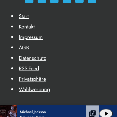
Start
Kontakt
Impressum
AGB
Datenschutz
RSS-Feed
Privatsphäre
Wahlwerbung
Michael Jackson
library_music
play_arrow
Man In The Mirror