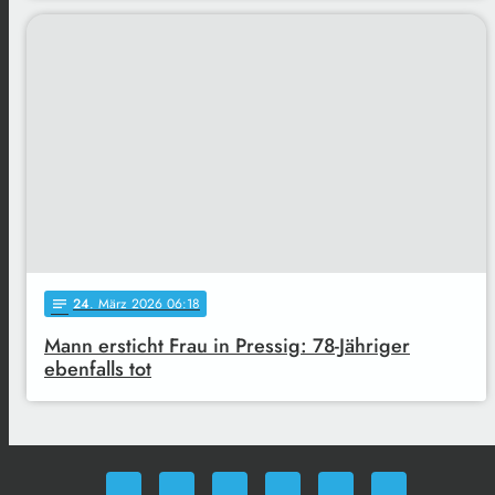
24
. März 2026 06:18
notes
Mann ersticht Frau in Pressig: 78-Jähriger
ebenfalls tot