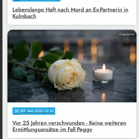
Lebenslange Haft nach Mord an Ex-Partnerin in
Kulmbach
KI-generiert
07
. Mai 2026 13:10
notes
Vor 25 Jahren verschwunden - Keine weiteren
Ermittlungsansätze im Fall Peggy