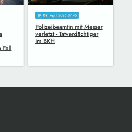
09
. April 2026 07:45
notes
Polizeibeamtin mit Messer
e
verletzt - Tatverdächtiger
im BKH
 Fall