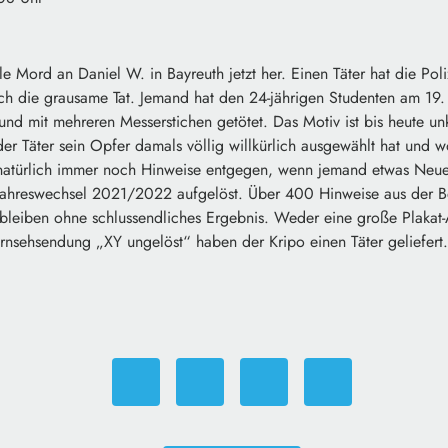
ale Mord an Daniel W. in Bayreuth jetzt her. Einen Täter hat die Pol
sich die grausame Tat. Jemand hat den 24-jährigen Studenten am 1
d mit mehreren Messerstichen getötet. Das Motiv ist bis heute unk
er Täter sein Opfer damals völlig willkürlich ausgewählt hat und wo
natürlich immer noch Hinweise entgegen, wenn jemand etwas Neue
 Jahreswechsel 2021/2022 aufgelöst. Über 400 Hinweise aus der 
eiben ohne schlussendliches Ergebnis. Weder eine große Plakat-
rnsehsendung „XY ungelöst“ haben der Kripo einen Täter geliefert.