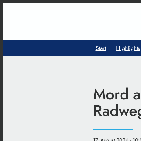
Start
Highlights
Mord a
Radweg
17. August 2024
· 10: