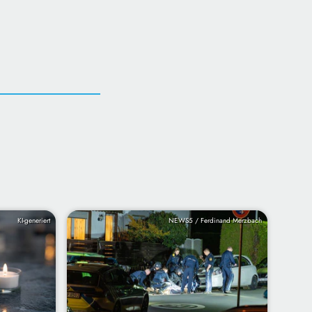
KI-generiert
NEWS5 / Ferdinand Merzbach