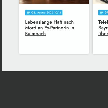
04
. August 2026 10:14
29
notes
notes
Lebenslange Haft nach
Tele
Mord an Ex-Partnerin in
Bayr
Kulmbach
übe