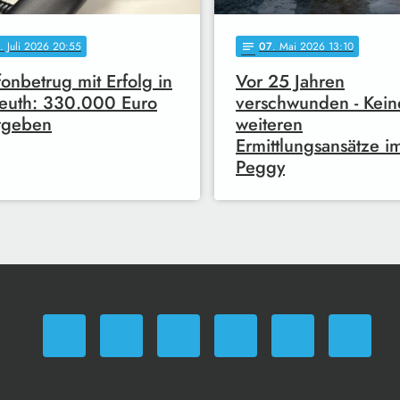
. Juli 2026 20:55
07
. Mai 2026 13:10
notes
fonbetrug mit Erfolg in
Vor 25 Jahren
euth: 330.000 Euro
verschwunden - Kein
rgeben
weiteren
Ermittlungsansätze im
Peggy