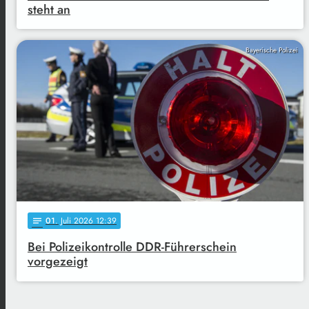
steht an
Bayerische Polizei
01
. Juli 2026 12:39
notes
Bei Polizeikontrolle DDR-Führerschein
vorgezeigt