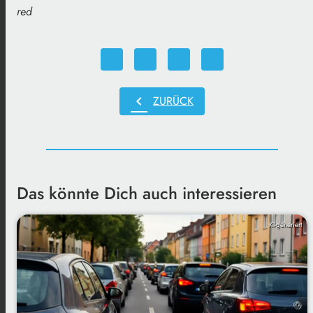
red
chevron_left
ZURÜCK
Das könnte Dich auch interessieren
KI-generiert