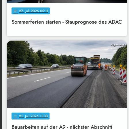
27
. Juli 2026 05:11
notes
Sommerferien starten - Stauprognose des ADAC
KI-generiert
21
. Juli 2026 11:38
notes
Bauarbeiten auf der A9 - nächster Abschnitt