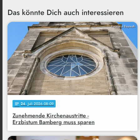
Das könnte Dich auch interessieren
Funkhaus Bayreuth
24
. Juli 2026 08:09
notes
Zunehmende Kirchenaustritte -
Erzbistum Bamberg muss sparen