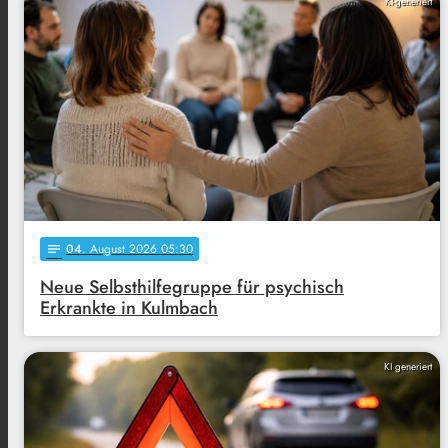
KI-generiert
04
. August 2026 05:30
notes
Neue Selbsthilfegruppe für psychisch
Erkrankte in Kulmbach
KI generiert