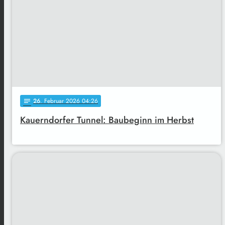
26
. Februar 2026 04:26
notes
Kauerndorfer Tunnel: Baubeginn im Herbst