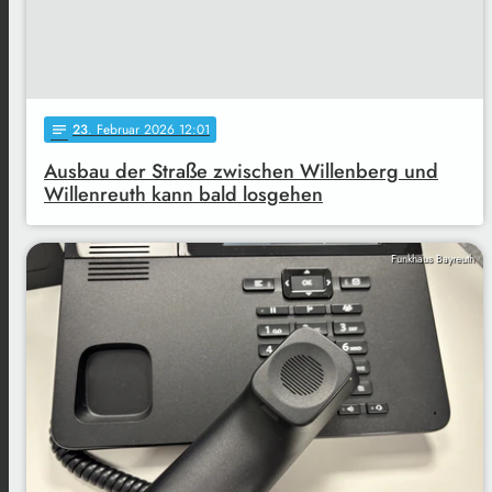
23
. Februar 2026 12:01
notes
Ausbau der Straße zwischen Willenberg und
Willenreuth kann bald losgehen
Funkhaus Bayreuth