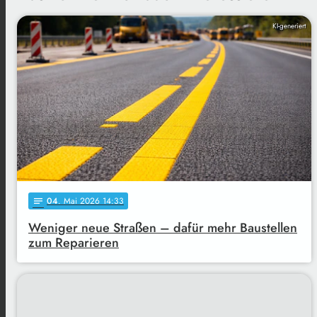
KI-generiert
04
. Mai 2026 14:33
notes
Weniger neue Straßen – dafür mehr Baustellen
zum Reparieren