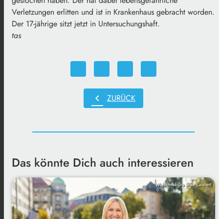
gestochen haben. Der hat dabei lebensgefährliche
Verletzungen erlitten und ist in Krankenhaus gebracht worden.
Der 17-jährige sitzt jetzt in Untersuchungshaft.
tas
chevron_left
ZURÜCK
Das könnte Dich auch interessieren
Wahlkreisbüro Silke Launert