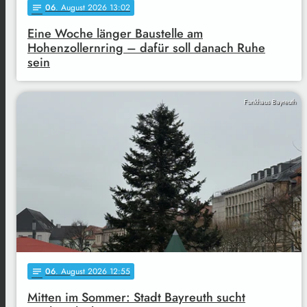
06
. August 2026 13:02
notes
Eine Woche länger Baustelle am
Hohenzollernring – dafür soll danach Ruhe
sein
Funkhaus Bayreuth
06
. August 2026 12:55
notes
Mitten im Sommer: Stadt Bayreuth sucht