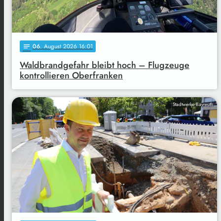
06
. August 2026 16:01
notes
Waldbrandgefahr bleibt hoch – Flugzeuge
kontrollieren Oberfranken
Stadtwerke Bayreuth