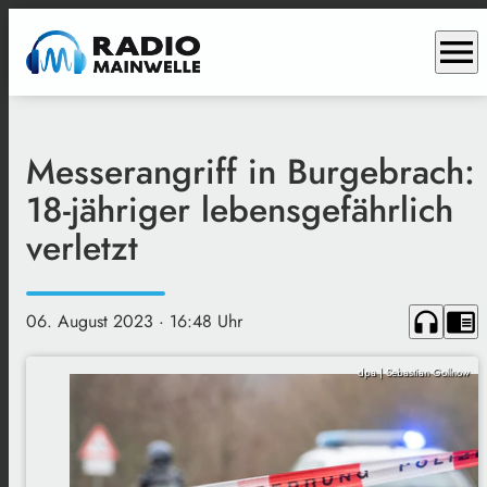
menu
Messerangriff in Burgebrach:
18-jähriger lebensgefährlich
verletzt
headphones
chrome_reader_mode
06. August 2023
· 16:48 Uhr
dpa | Sebastian Gollnow