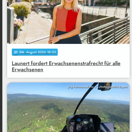
06
. August 2026 18:03
notes
Launert fordert Erwachsenenstrafrecht für alle
Erwachsenen
Jörg Herrmannsdörfer / Luftrettungsstaffel Bayern