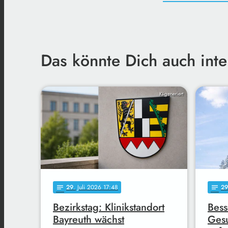
Das könnte Dich auch inte
KI-generiert
29
. Juli 2026 17:48
29
notes
notes
Bezirkstag: Klinikstandort
Bess
Bayreuth wächst
Gesu