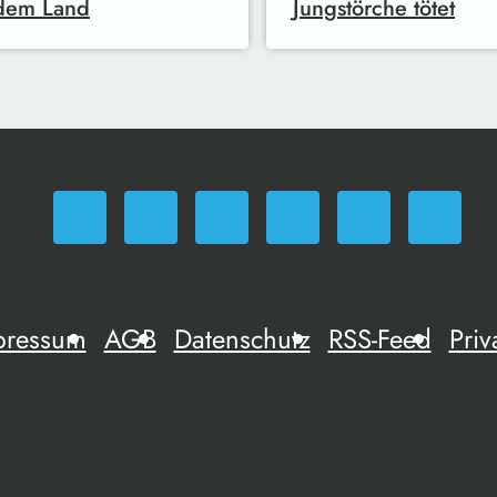
 dem Land
Jungstörche tötet
pressum
AGB
Datenschutz
RSS-Feed
Priv