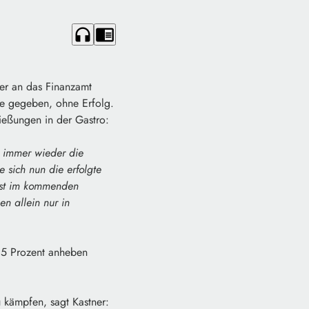
headphones
chrome_reader_mode
der an das Finanzamt
ie gegeben, ohne Erfolg.
ießungen in der Gastro:
e immer wieder die
 sich nun die erfolgte
rst im kommenden
n allein nur in
15 Prozent anheben
 kämpfen, sagt Kastner: