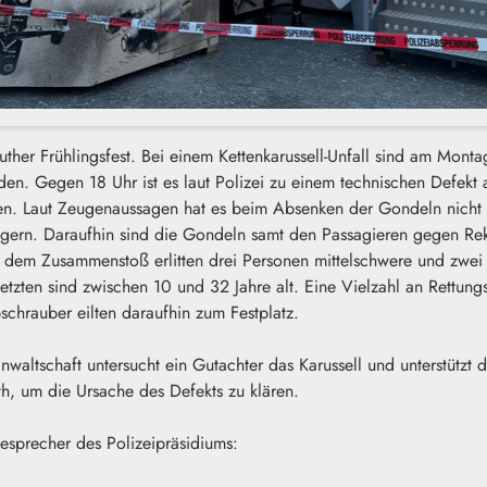
ther Frühlingsfest. Bei einem Kettenkarussell-Unfall sind am Mont
en. Gegen 18 Uhr ist es laut Polizei zu einem technischen Defekt 
n. Laut Zeugenaussagen hat es beim Absenken der Gondeln nicht 
ngern. Daraufhin sind die Gondeln samt den Passagieren gegen R
ei dem Zusammenstoß erlitten drei Personen mittelschwere und zwei
etzten sind zwischen 10 und 32 Jahre alt. Eine Vielzahl an Rettung
chrauber eilten daraufhin zum Festplatz.
nwaltschaft untersucht ein Gutachter das Karussell und unterstützt 
th, um die Ursache des Defekts zu klären.
ssesprecher des Polizeipräsidiums: