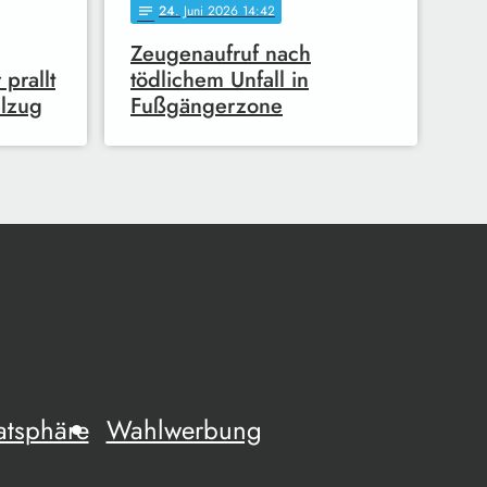
24
. Juni 2026 14:42
notes
Zeugenaufruf nach
 prallt
tödlichem Unfall in
elzug
Fußgängerzone
atsphäre
Wahlwerbung