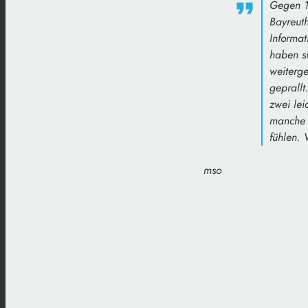
Gegen 18
Bayreuth
Informat
haben si
weiterg
geprallt
zwei lei
manche 
fühlen. 
mso