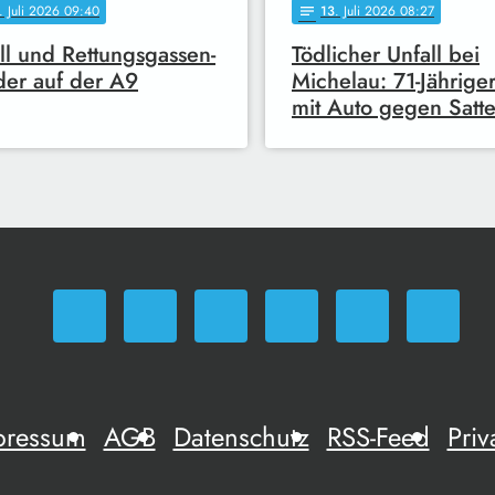
. Juli 2026 09:40
13
. Juli 2026 08:27
notes
ll und Rettungsgassen-
Tödlicher Unfall bei
er auf der A9
Michelau: 71-Jähriger
mit Auto gegen Satt
pressum
AGB
Datenschutz
RSS-Feed
Priv