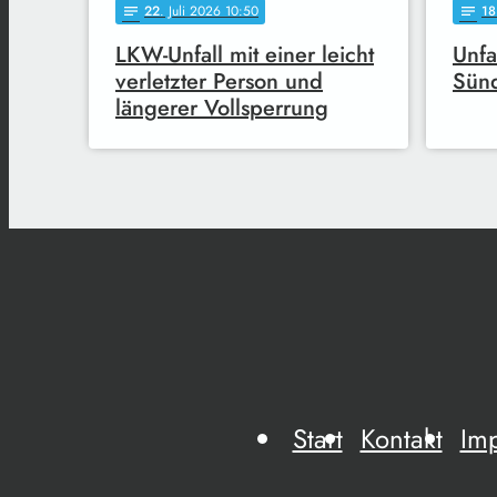
22
. Juli 2026 10:50
18
notes
notes
LKW-Unfall mit einer leicht
Unfa
verletzter Person und
Sünd
längerer Vollsperrung
Start
Kontakt
Im