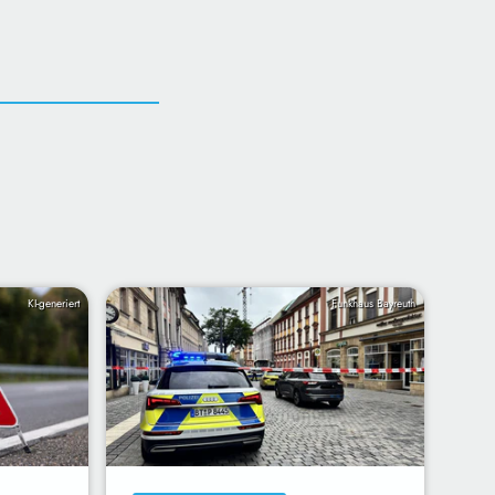
KI-generiert
Funkhaus Bayreuth