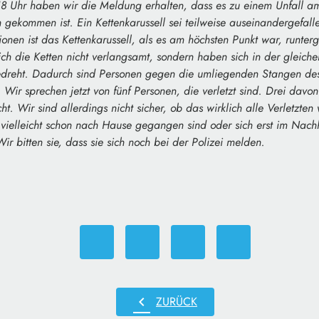
 Uhr haben wir die Meldung erhalten, dass es zu einem Unfall am 
 gekommen ist. Ein Kettenkarussell sei teilweise auseinandergefal
ionen ist das Kettenkarussell, als es am höchsten Punkt war, runter
ch die Ketten nicht verlangsamt, sondern haben sich in der gleich
edreht. Dadurch sind Personen gegen die umliegenden Stangen des
. Wir sprechen jetzt von fünf Personen, die verletzt sind. Drei davo
cht. Wir sind allerdings nicht sicher, ob das wirklich alle Verletzten
vielleicht schon nach Hause gegangen sind oder sich erst im Nach
Wir bitten sie, dass sie sich noch bei der Polizei melden.
chevron_left
ZURÜCK