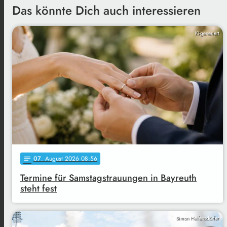
Das könnte Dich auch interessieren
KI-generiert
07
. August 2026 08:56
notes
Termine für Samstagstrauungen in Bayreuth
steht fest
Simon Helfensdörfer