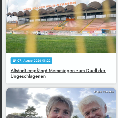
07
. August 2026 08:22
notes
Altstadt empfängt Memmingen zum Duell der
Ungeschlagenen
Brigitte Merk-Erbe