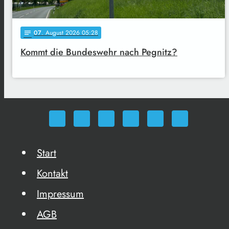
07
. August 2026 05:28
notes
Kommt die Bundeswehr nach Pegnitz?
Start
Kontakt
Impressum
AGB