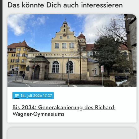
Das könnte Dich auch interessieren
Funkhaus Bayreuth
14
. Juli 2026 17:37
notes
Bis 2034: Generalsanierung des Richard-
Wagner-Gymnasiums