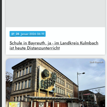
28
. Januar 2026 06:19
notes
Schule in Bayreuth, ja - im Landkreis Kulmbach
ist heute Distanzunterricht
Stadt Bayreuth