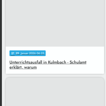
29
. Januar 2026 06:25
notes
Unterrichtsausfall in Kulmbach - Schulamt
erklärt, warum