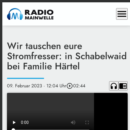
menu
Wir tauschen eure
Stromfresser: in Schabelwaid
bei Familie Härtel
headphones
chrome_reader_mode
09. Februar 2023
· 12:04 Uhr
play_circle_outline
02:44