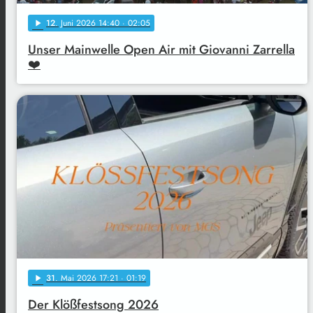
12
. Juni 2026 14:40
· 02:05
play_arrow
Unser Mainwelle Open Air mit Giovanni Zarrella
❤️
31
. Mai 2026 17:21
· 01:19
play_arrow
Der Klößfestsong 2026