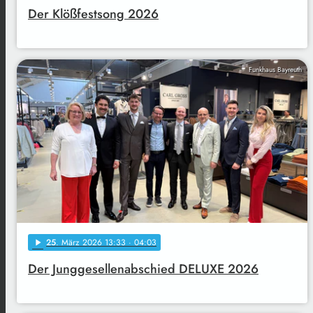
Der Klößfestsong 2026
Funkhaus Bayreuth
25
. März 2026 13:33
· 04:03
play_arrow
Der Junggesellenabschied DELUXE 2026