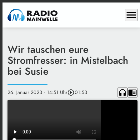
menu
Wir tauschen eure
Stromfresser: in Mistelbach
bei Susie
headphones
chrome_reader_mode
26. Januar 2023
· 14:51 Uhr
play_circle_outline
01:53