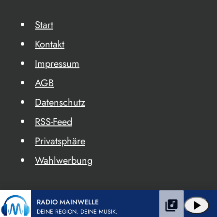
Start
Kontakt
Impressum
AGB
Datenschutz
RSS-Feed
Privatsphäre
Wahlwerbung
RADIO MAINWELLE
library_music
play_arrow
DEINE REGION. DEINE MUSIK.