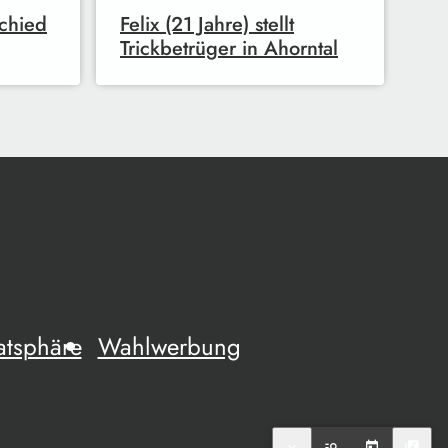
chied
Felix (21 Jahre) stellt
Trickbetrüger in Ahorntal
atsphäre
Wahlwerbung
expand_more
manage_search
today
library_music