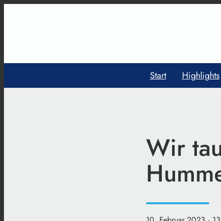
Start
Highlights
Wir tau
Hummel
10. Februar 2023
· 1