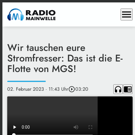
menu
Wir tauschen eure
Stromfresser: Das ist die E-
Flotte von MGS!
headphones
chrome_reader_mode
02. Februar 2023
· 11:43 Uhr
play_circle_outline
03:20