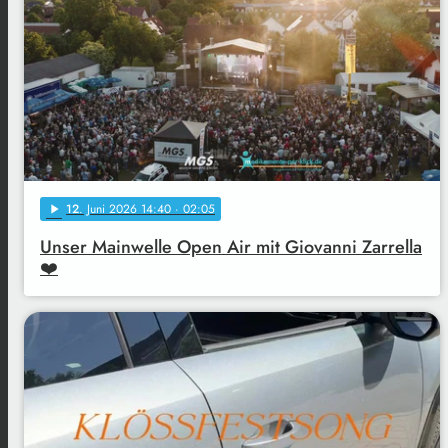
12
. Juni 2026 14:40
· 02:05
play_arrow
Unser Mainwelle Open Air mit Giovanni Zarrella
❤️