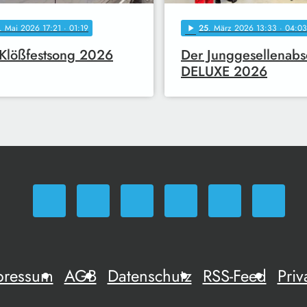
. Mai 2026 17:21
· 01:19
25
. März 2026 13:33
· 04:03
play_arrow
Klößfestsong 2026
Der Junggesellenabs
DELUXE 2026
pressum
AGB
Datenschutz
RSS-Feed
Priv