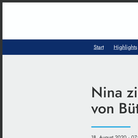
Start
Highlights
Nina z
von Bü
18. August 2020
· 07