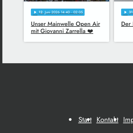
12
. Juni 2026 14:40
· 02:05
31
play_arrow
play_arrow
Unser Mainwelle Open Air
Der 
mit Giovanni Zarrella ❤️
Start
Kontakt
Im