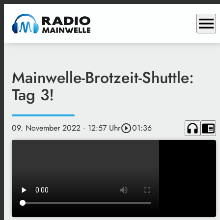
menu
Mainwelle-Brotzeit-Shuttle:
Tag 3!
headphones
chrome_reader_mode
09. November 2022
· 12:57 Uhr
play_circle_outline
01:36