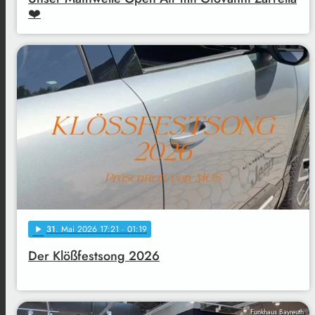
❤️
31
. Mai 2026 17:21
· 01:19
play_arrow
Der Klößfestsong 2026
Funkhaus Bayreuth