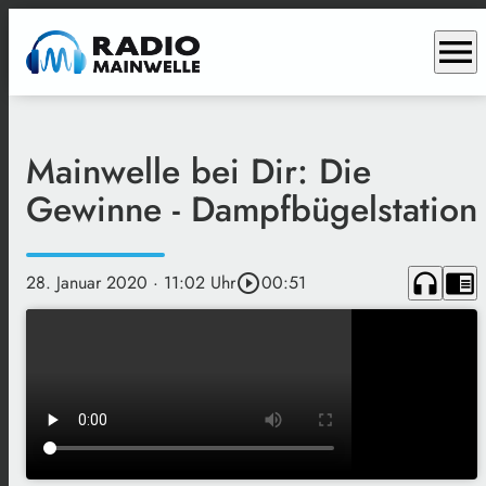
menu
Mainwelle bei Dir: Die
Gewinne - Dampfbügelstation
headphones
chrome_reader_mode
28. Januar 2020
· 11:02 Uhr
play_circle_outline
00:51