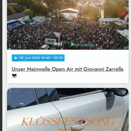
12
. Juni 2026 14:40
· 02:05
play_arrow
Unser Mainwelle Open Air mit Giovanni Zarrella
❤️