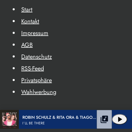
Start
Kontakt
Impressum
AGB
Datenschutz
RSS-Feed
Privatsphäre
Wahlwerbung
ROBIN SCHULZ & RITA ORA & TIAGO PZK
library_music
play_arrow
I´LL BE THERE