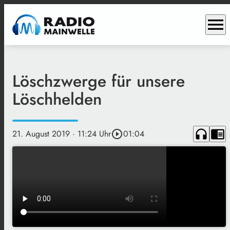
menu
Löschzwerge für unsere
Löschhelden
headphones
chrome_reader_mode
21. August 2019
· 11:24 Uhr
play_circle_outline
01:04