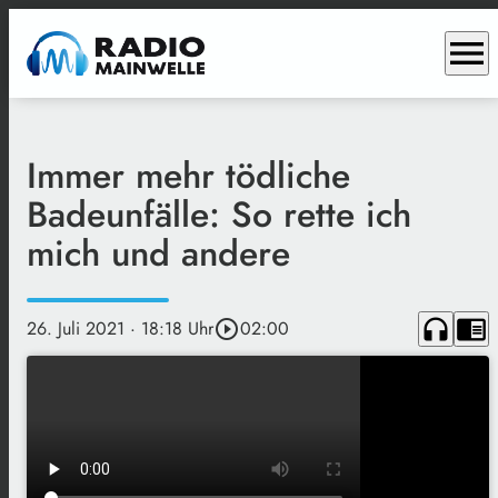
menu
Immer mehr tödliche
Badeunfälle: So rette ich
mich und andere
headphones
chrome_reader_mode
26. Juli 2021
· 18:18 Uhr
play_circle_outline
02:00