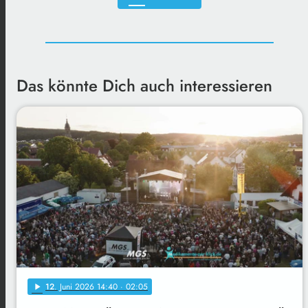
Das könnte Dich auch interessieren
12
. Juni 2026 14:40
· 02:05
play_arrow