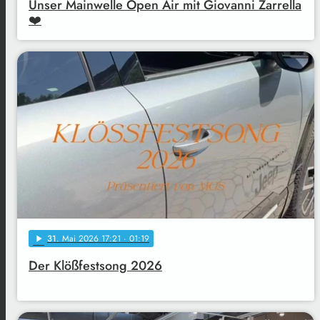
Unser Mainwelle Open Air mit Giovanni Zarrella
❤️
31
. Mai 2026 17:21
· 01:19
play_arrow
Der Klößfestsong 2026