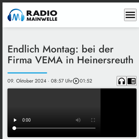
menu
Endlich Montag: bei der
Firma VEMA in Heinersreuth
headphones
chrome_reader_mode
09. Oktober 2024
· 08:57 Uhr
play_circle_outline
01:52