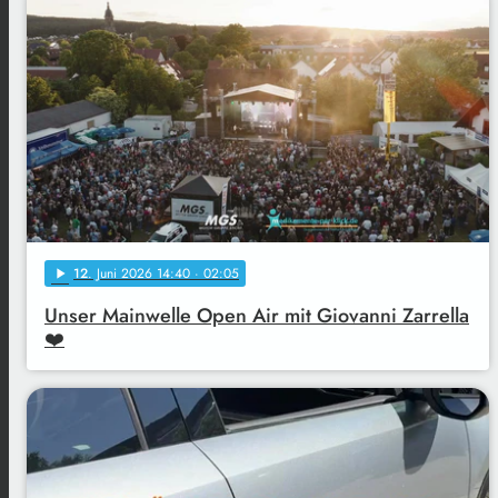
12
. Juni 2026 14:40
· 02:05
play_arrow
Unser Mainwelle Open Air mit Giovanni Zarrella
❤️