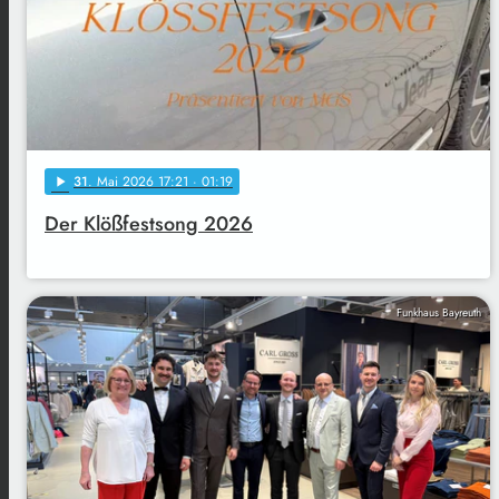
31
. Mai 2026 17:21
· 01:19
play_arrow
Der Klößfestsong 2026
Funkhaus Bayreuth