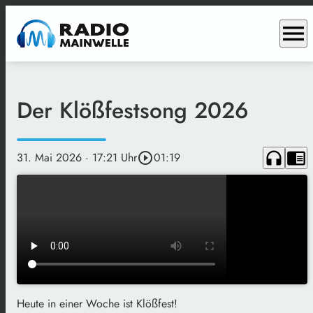
menu
Der Klößfestsong 2026
headphones
chrome_reader_mode
31. Mai 2026
· 17:21 Uhr
play_circle_outline
01:19
Heute in einer Woche ist Klößfest!