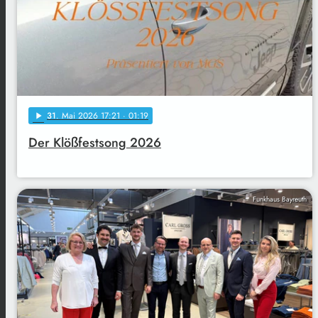
31
. Mai 2026 17:21
· 01:19
play_arrow
Der Klößfestsong 2026
Funkhaus Bayreuth