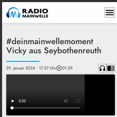
menu
#deinmainwellemoment
Vicky aus Seybothenreuth
headphones
chrome_reader_mode
29. Januar 2024
· 17:57 Uhr
play_circle_outline
01:59