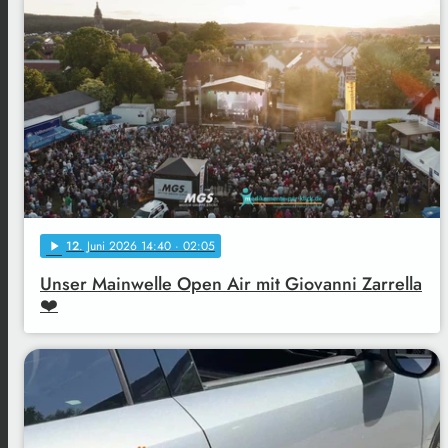
12
. Juni 2026 14:40
· 02:05
play_arrow
Unser Mainwelle Open Air mit Giovanni Zarrella
❤️