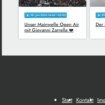
12
. Juni 2026 14:40
· 02:05
31
play_arrow
play_arrow
Unser Mainwelle Open Air
Der 
mit Giovanni Zarrella ❤️
Start
Kontakt
Im