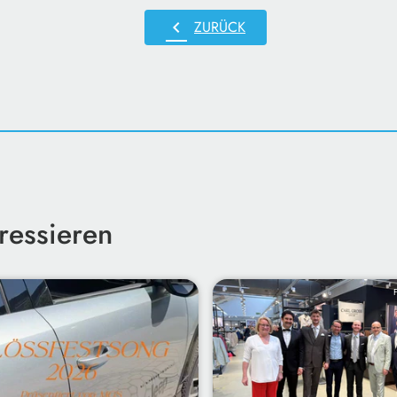
chevron_left
ZURÜCK
ressieren