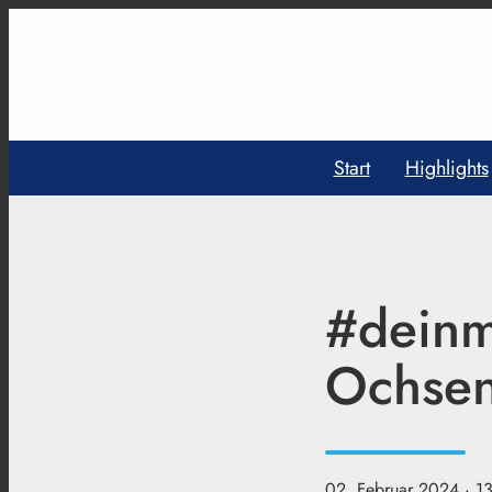
Start
Highlights
#deinm
Ochsen
02. Februar 2024
· 1