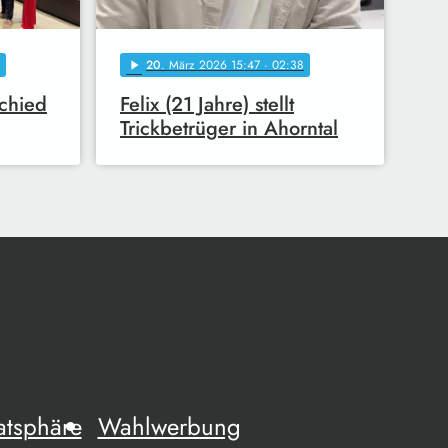
20
. März 2026 15:47
· 02:38
play_arrow
chied
Felix (21 Jahre) stellt
Trickbetrüger in Ahorntal
atsphäre
Wahlwerbung