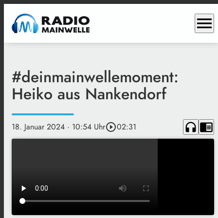
menu
#deinmainwellemoment:
Heiko aus Nankendorf
headphones
chrome_reader_mode
18. Januar 2024
· 10:54 Uhr
play_circle_outline
02:31