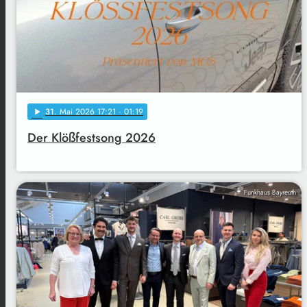
31
. Mai 2026 17:21
· 01:19
play_arrow
Der Klößfestsong 2026
Funkhaus Bayreuth