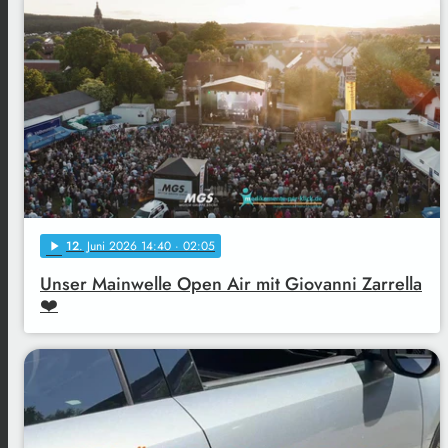
12
. Juni 2026 14:40
· 02:05
play_arrow
Unser Mainwelle Open Air mit Giovanni Zarrella
❤️