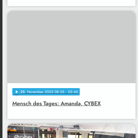
25
. November 2025 08:55
· 02:45
play_arrow
Mensch des Tages: Amanda, CYBEX