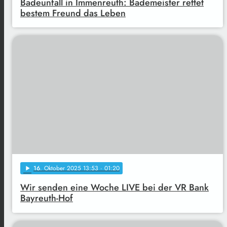
Badeunfall in Immenreuth: Bademeister rettet
bestem Freund das Leben
16
. Oktober 2025 13:53
· 01:20
play_arrow
Wir senden eine Woche LIVE bei der VR Bank
Bayreuth-Hof