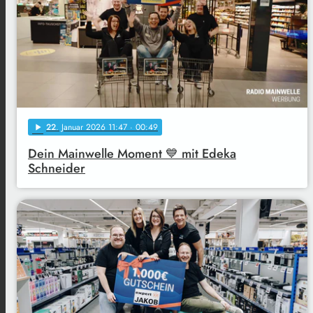
22
. Januar 2026 11:47
· 00:49
play_arrow
Dein Mainwelle Moment 💙 mit Edeka
Schneider