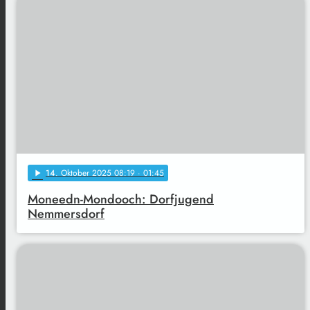
14
. Oktober 2025 08:19
· 01:45
play_arrow
Moneedn-Mondooch: Dorfjugend
Nemmersdorf