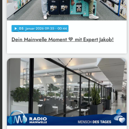
05
. Januar 2026 09:35
· 00:44
play_arrow
Dein Mainwelle Moment 💙 mit Expert Jakob!