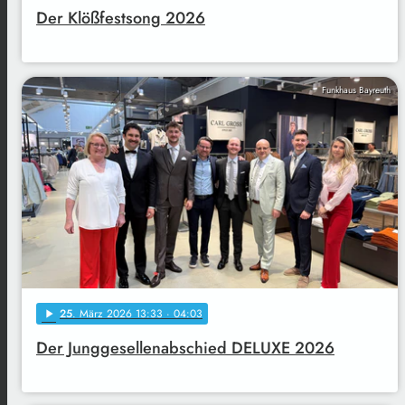
Der Klößfestsong 2026
Funkhaus Bayreuth
25
. März 2026 13:33
· 04:03
play_arrow
Der Junggesellenabschied DELUXE 2026