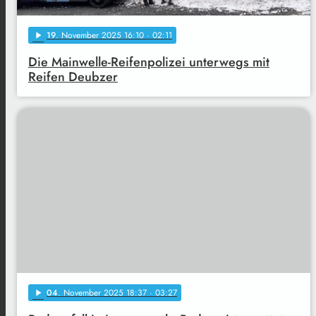
19
. November 2025 16:10
· 02:11
play_arrow
Die Mainwelle-Reifenpolizei unterwegs mit
Reifen Deubzer
04
. November 2025 18:37
· 03:27
play_arrow