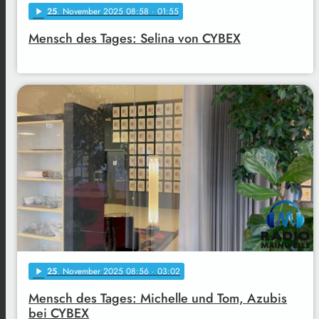
25
. November 2025 08:58
· 01:55
play_arrow
Mensch des Tages: Selina von CYBEX
25
. November 2025 08:56
· 03:02
play_arrow
Mensch des Tages: Michelle und Tom, Azubis
bei CYBEX