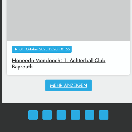
01
. Oktober 2025 15:20
· 01:56
play_arrow
Moneedn-Mondooch: 1. Achterball-Club
Bayreuth
MEHR ANZEIGEN