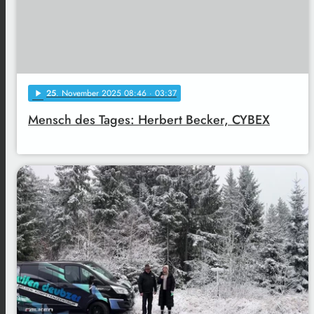
25
. November 2025 08:46
· 03:37
play_arrow
Mensch des Tages: Herbert Becker, CYBEX