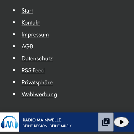
Start
Kontakt
Impressum
AGB
Datenschutz
RSS-Feed
Privatsphäre
Wahlwerbung
RADIO MAINWELLE
library_music
play_arrow
DEINE REGION. DEINE MUSIK.