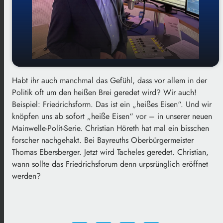
Habt ihr auch manchmal das Gefühl, dass vor allem in der
play_arrow
Millionenbaustelle Friedrichsforum
Politik oft um den heißen Brei geredet wird? Wir auch!
Beispiel: Friedrichsform. Das ist ein „heißes Eisen“. Und wir
00:00
01:57
knöpfen uns ab sofort „heiße Eisen“ vor – in unserer neuen
Mainwelle-Polit-Serie. Christian Höreth hat mal ein bisschen
forscher nachgehakt. Bei Bayreuths Oberbürgermeister
Thomas Ebersberger. Jetzt wird Tacheles geredet. Christian,
wann sollte das Friedrichsforum denn urpsrünglich eröffnet
werden?