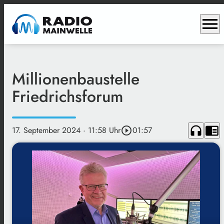
menu
Millionenbaustelle
Friedrichsforum
headphones
chrome_reader_mode
17. September 2024
· 11:58 Uhr
play_circle_outline
01:57