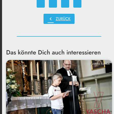
chevron_left
ZURÜCK
Das könnte Dich auch interessieren
Funkhaus Bayreuth