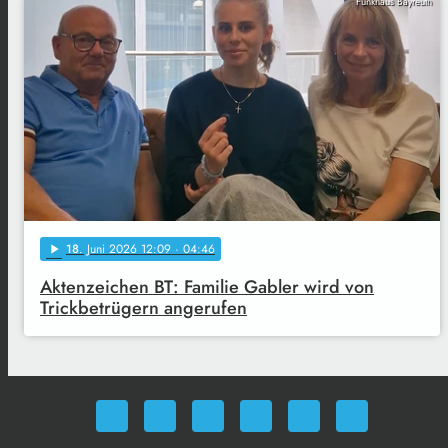
Funkhaus Bayreuth
18
. Juni 2026 12:09
· 04:46
play_arrow
Aktenzeichen BT: Familie Gabler wird von
Trickbetrügern angerufen