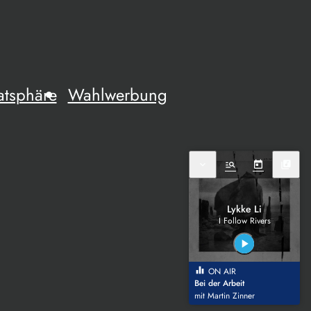
atsphäre
Wahlwerbung
expand_more
manage_search
today
library_music
Lykke Li
I Follow Rivers
play_arrow
equalizer
ON AIR
Bei der Arbeit
mit Martin Zinner