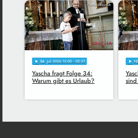
Funkhaus Bayreuth
26
. Juli 2026 13:00
· 02:27
12
play_arrow
play_arrow
Yascha fragt Folge 34:
Yasc
Warum gibt es Urlaub?
sind