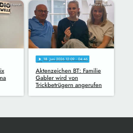
Funkhaus Bayreuth
Funkhaus Bayreuth
18
. Juni 2026 12:09
· 04:46
play_arrow
ix
Aktenzeichen BT: Familie
Oma
Gabler wird von
Trickbetrügern angerufen