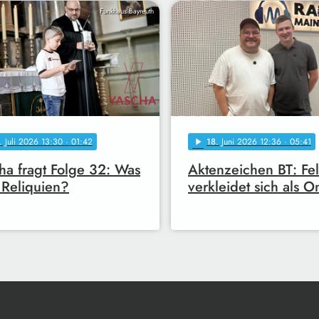
Funkhaus Bayreuth
. Juli 2026 13:30
· 01:42
18
. Juni 2026 12:36
· 05:41
play_arrow
ha fragt Folge 32: Was
Aktenzeichen BT: Fel
 Reliquien?
verkleidet sich als 