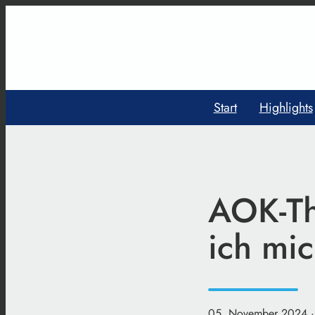
Start
Highlights
AOK-Th
ich mi
05. November 2024