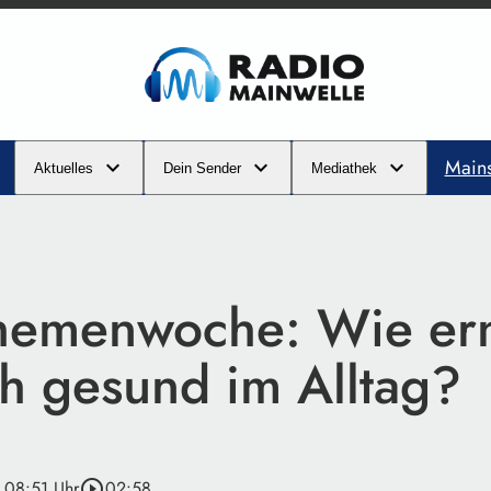
Main
Aktuelles
Dein Sender
Mediathek
emenwoche: Wie er
ch gesund im Alltag?
· 08:51 Uhr
play_circle_outline
02:58