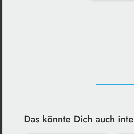
AOK-Themen
play_arrow
gesund im A
Das könnte Dich auch inte