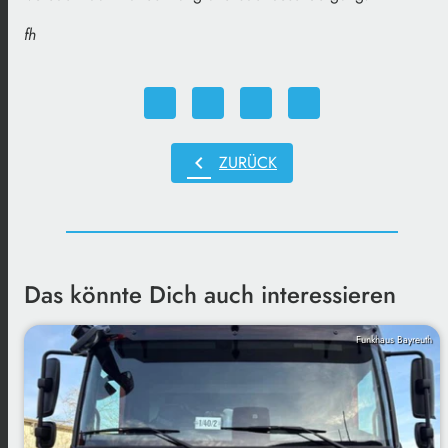
fh
chevron_left
ZURÜCK
Das könnte Dich auch interessieren
Funkhaus Bayreuth