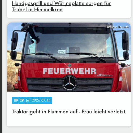
Handgasgrill und Wärmeplatte sorgen für
Trubel in Himmelkron
Funkhaus Bayreuth
29
. Juli 2026 07:44
notes
Traktor geht in Flammen auf - Frau leicht verletzt