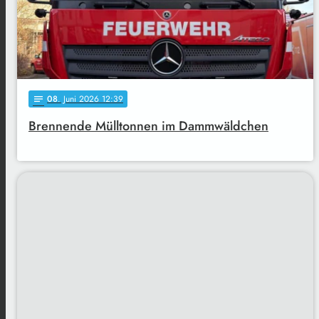
08
. Juni 2026 12:39
notes
Brennende Mülltonnen im Dammwäldchen