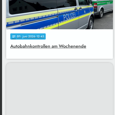
01
. Juni 2026 12:43
notes
Autobahnkontrollen am Wochenende