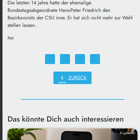
Die letzten 14 Jahre hatte der ehemalige
Bundestagsabgeordnete Hans-Peter Friedrich den
Bezirksvorsitz der CSU inne. Er hat sich nicht mehr zur Wahl
stellen lassen.
tas
chevron_left
ZURÜCK
Das könnte Dich auch interessieren
KI generiert