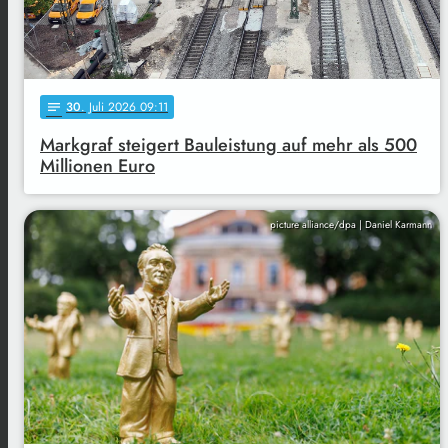
30
. Juli 2026 09:11
notes
Markgraf steigert Bauleistung auf mehr als 500
Millionen Euro
picture alliance/dpa | Daniel Karmann