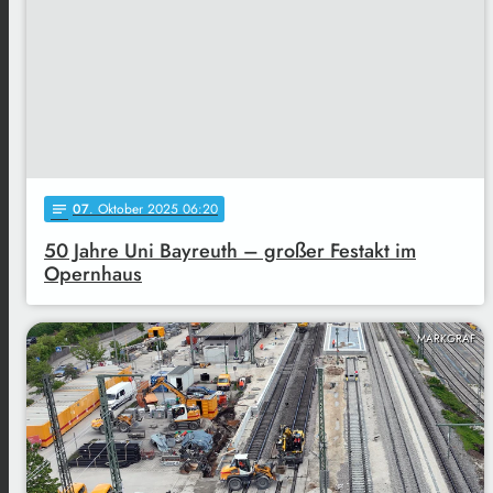
07
. Oktober 2025 06:20
notes
50 Jahre Uni Bayreuth – großer Festakt im
Opernhaus
MARKGRAF