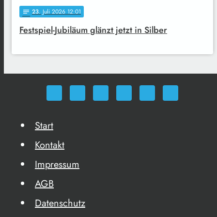
23
. Juli 2026 12:01
notes
Festspiel-Jubiläum glänzt jetzt in Silber
Start
Kontakt
Impressum
AGB
Datenschutz