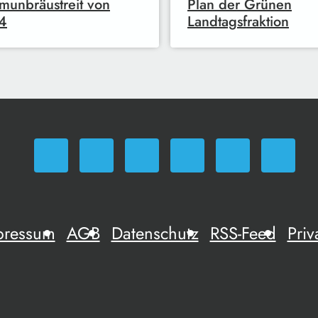
unbräustreit von
Plan der Grünen
4
Landtagsfraktion
pressum
AGB
Datenschutz
RSS-Feed
Priv