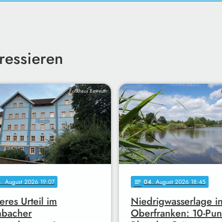
ressieren
Funkhaus Bayreuth
4
. August 2026 19:07
04
. August 2026 18:45
notes
eres Urteil im
Niedrigwasserlage i
mbacher
Oberfranken: 10-Pun