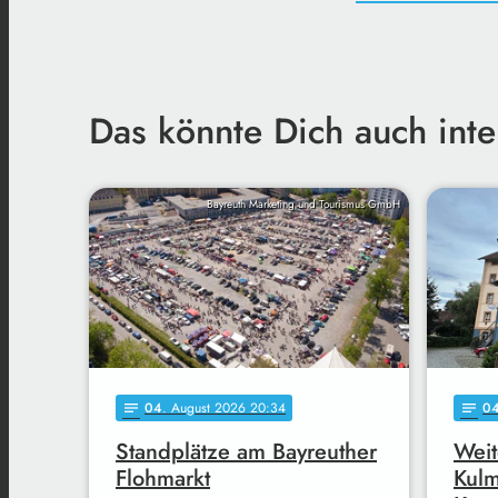
Das könnte Dich auch inte
Bayreuth Marketing und Tourismus GmbH
04
. August 2026 20:34
0
notes
notes
Standplätze am Bayreuther
Weit
Flohmarkt
Kul