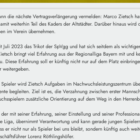
nn die nächste Vertragsverlängerung vermelden: Marco Zietsch hat
amit weiterhin Teil des Kaders der Altstädter. Darüber hinaus wird d
ben im Verein übernehmen.
it Juli 2023 das Trikot der SpVgg und hat sich seitdem als wichtiger
Zietsch bringt viel Erfahrung aus der Regionalliga Bayern mit und 
. Diese Erfahrung soll er künftig nicht nur auf dem Platz einbring
r weitergeben.
s Spieler wird Zietsch Aufgaben im Nachwuchsleistungszentrum üb
ente begleiten. Ziel ist es, die Verzahnung zwischen erster Manns
chsspielern zusätzliche Orientierung auf dem Weg in den Herrenb
 der mit seiner Erfahrung, seiner Einstellung und seiner Professiona
ie Liga, übernimmt Verantwortung und kann gerade jungen Spielern
ass er nicht nur als Spieler bei uns bleibt, sondern künftig auch we
schäftsführer Lorenz Röthlingshöfer.