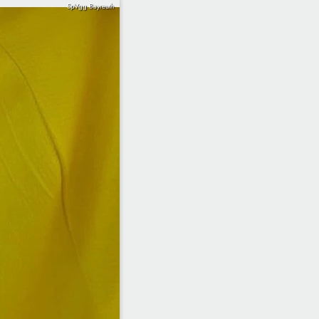
SpVgg Bayreuth