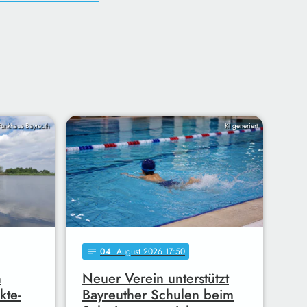
Funkhaus Bayreuth
KI generiert
04
. August 2026 17:50
notes
n
Neuer Verein unterstützt
kte-
Bayreuther Schulen beim