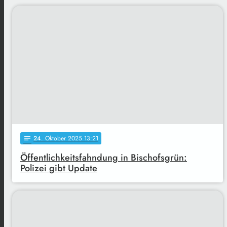
24
. Oktober 2025 13:21
notes
Öffentlichkeitsfahndung in Bischofsgrün:
Polizei gibt Update