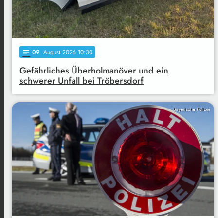
09
. August 2026 10:30
notes
Gefährliches Überholmanöver und ein
schwerer Unfall bei Tröbersdorf
Bayerische Polizei